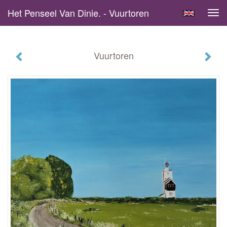
Het Penseel Van Dinie. - Vuurtoren
Tog
navi
Vuurtoren