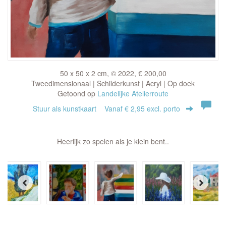
50 x 50 x 2 cm, © 2022, € 200,00
Tweedimensionaal | Schilderkunst | Acryl | Op doek
Getoond op
Landelijke Atelierroute
Stuur als kunstkaart
Vanaf € 2,95 excl. porto
Heerlijk zo spelen als je klein bent..