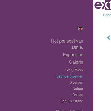
Behee
Het penseel van
Dinie.
Exposities
Galerie
Acryl Werk
Kleurige Bloemen
Diversen
Natuur
Reizen
Zee En Strand