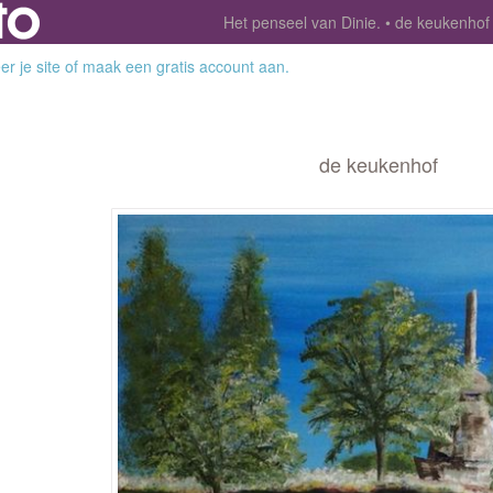
Het penseel van Dinie.
de keukenhof
r je site
of
maak een gratis account aan
.
de keukenhof