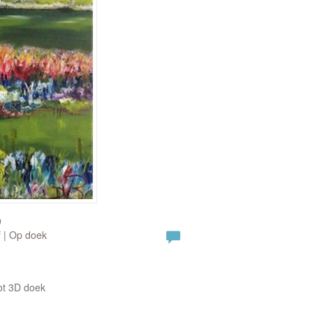
0
f | Op doek
ot 3D doek