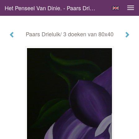
Het Penseel Van Dinie. - Paars Drieluik/ 3 Doeken Van 80x40
Tog
navi
Paars Drieluik/ 3 doeken van 80x40